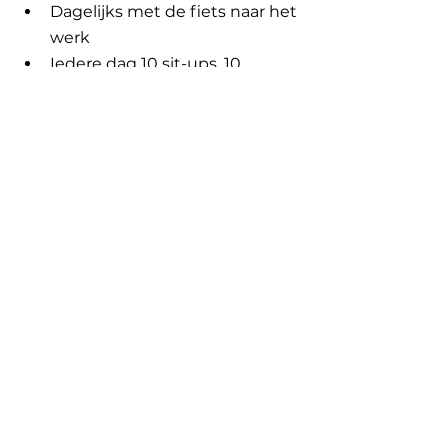
Dagelijks met de fiets naar het 
werk
Iedere dag 10 sit-ups, 10 
squads en 5 push-ups doen op 
het terras (en dit aantal 
stelselmatig verhogen)
Drie keer per week gaan 
hardlopen
Minstens twee keer per week 
gaan zwemmen
Hobbies in 
clubverband
Hardlopen
Fietsen
Klimmen (indoor)
Zwemmen