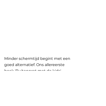
Minder schermtijd begint met een 
goed alternatief. Ons allereerste 
boek 'Buitenpret met de kids' 
bundelt de leukste uitstapjes in 
Vlaanderen voor gezinnen met 
kinderen, handig gesorteerd per 
seizoen en leeftijd. Geen 
schermen, geen gedoe. Gewoon 