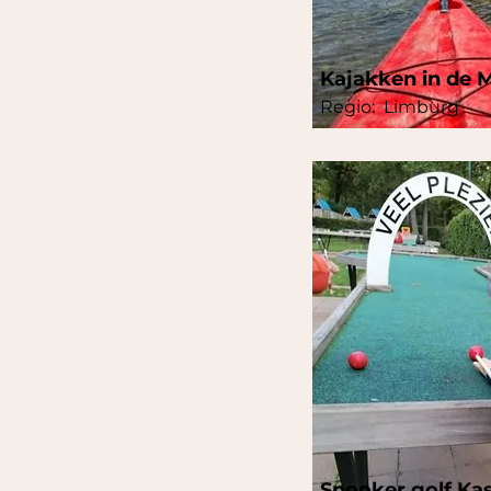
Kajakken in de M
Regio:
Limburg
Snooker golf Kas