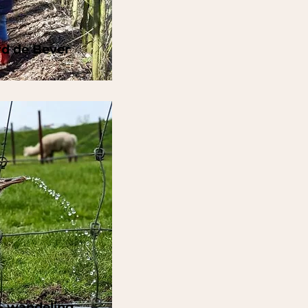
rd de Bever
 + wandeling