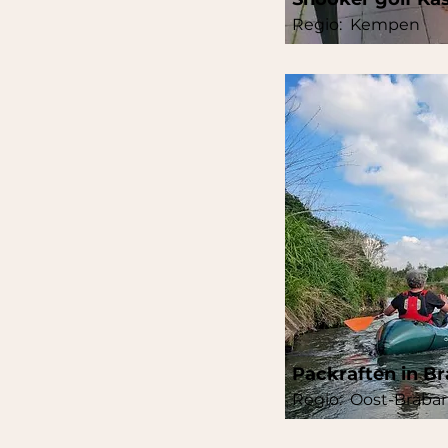
Regio:
Kempen
Packraften in B
Regio:
Oost-Braba