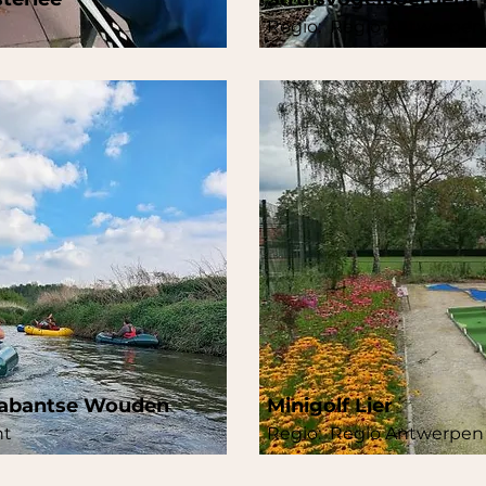
Regio:
Regio Antwerpen
rabantse Wouden
Minigolf Lier
nt
Regio:
Regio Antwerpen