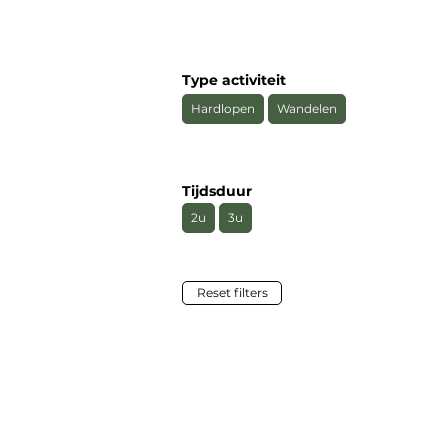
Type activiteit
Hardlopen
Wandelen
Tijdsduur
2u
3u
Reset filters