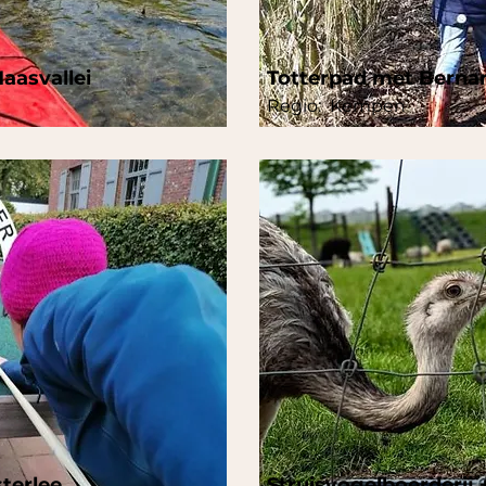
aasvallei
Totterpad met Berna
Regio:
Kempen
terlee
Struisvogelboerderij