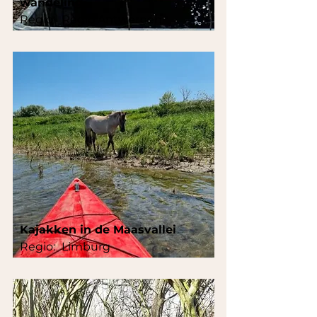
wandeling
Regio:
Regio Antwerpen
Kajakken in de Maasvallei
Regio:
Limburg