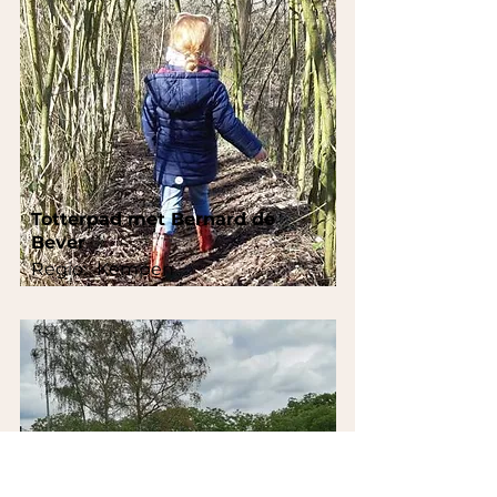
Totterpad met Bernard de
Bever
Regio:
Kempen