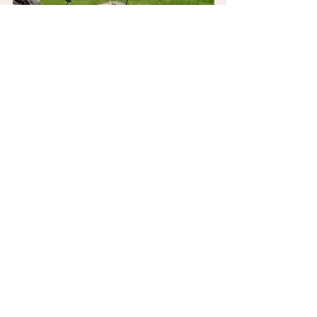
Struisvogelboerderij +
wandeling
Regio:
Regio Antwerpen