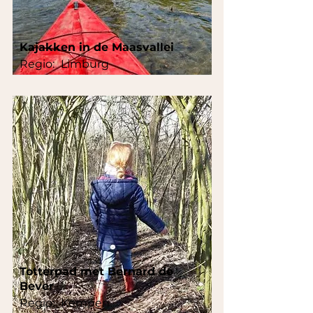
Kajakken in de Maasvallei
Regio:
Limburg
Totterpad met Bernard de
Bever
Regio:
Kempen