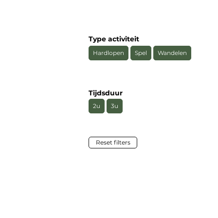
Type activiteit
Hardlopen
Spel
Wandelen
Tijdsduur
2u
3u
Reset filters