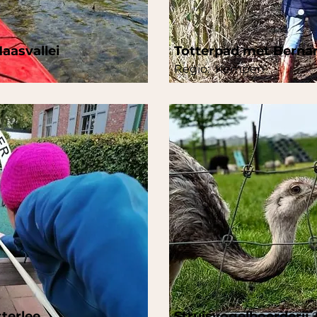
aasvallei
Totterpad met Berna
Regio:
Kempen
terlee
Struisvogelboerderij