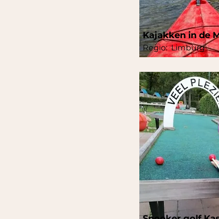
Kajakken in de M
Regio:
Limburg
Snooker golf Kas