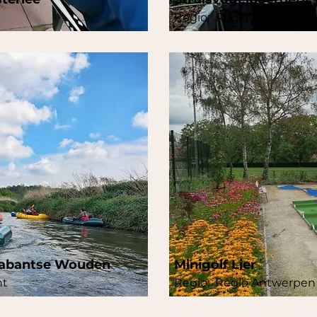
Regio:
Regio Antwerpen
rabantse Wouden
Minigolf Lier
nt
Regio:
Regio Antwerpen