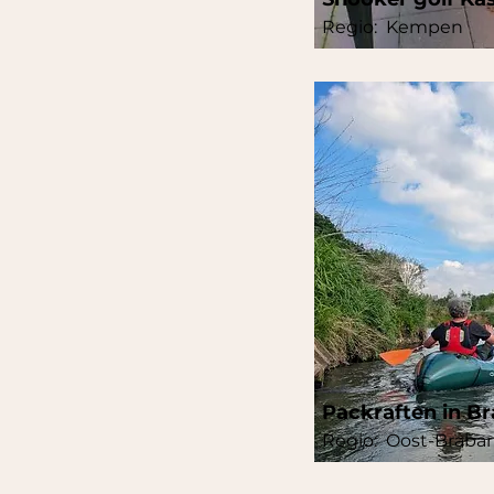
Regio:
Kempen
Packraften in B
Regio:
Oost-Braba