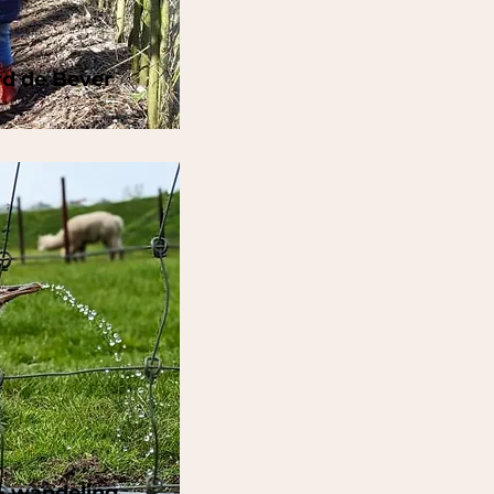
rd de Bever
 + wandeling