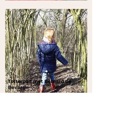
Totterpad met Bernard de
Bever
Regio:
Kempen