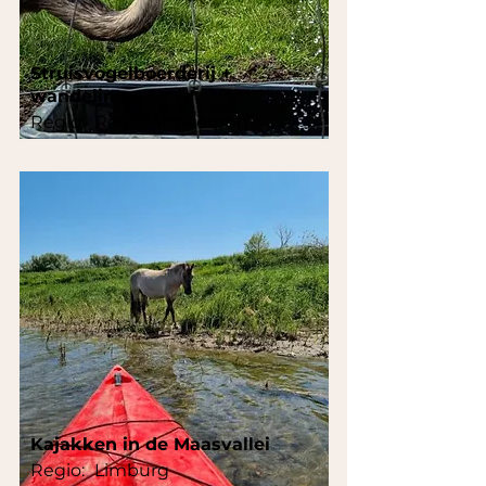
Struisvogelboerderij +
wandeling
Regio:
Regio Antwerpen
Kajakken in de Maasvallei
Regio:
Limburg