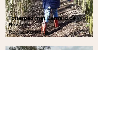
Totterpad met Bernard de
Bever
Regio:
Kempen
Minigolf Lier
Regio:
Regio Antwerpen