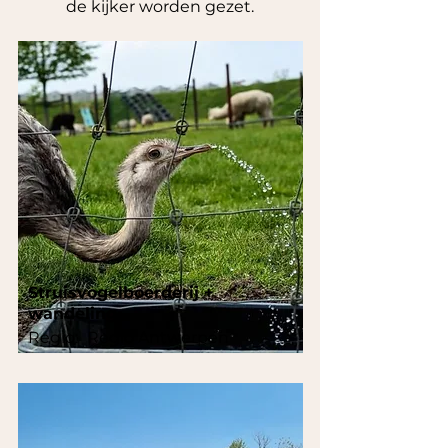
de kijker worden gezet.
Struisvogelboerderij +
wandeling
Regio:
Regio Antwerpen