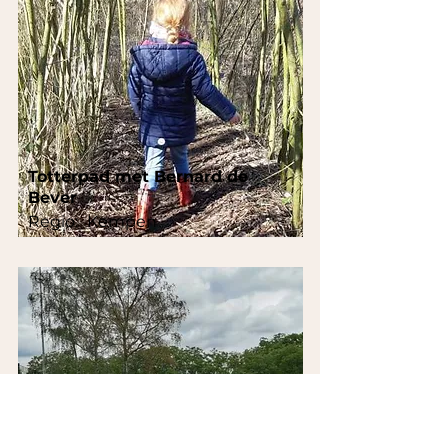
Totterpad met Bernard de
Bever
Regio:
Kempen