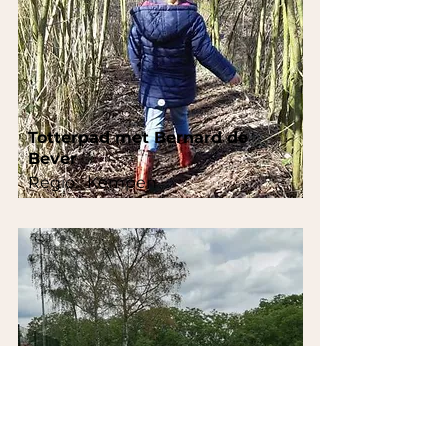
Totterpad met Bernard de
Bever
Regio:
Kempen