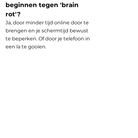
beginnen tegen 'brain 
rot'?
Ja, door minder tijd online door te 
brengen en je schermtijd bewust 
te beperken. Of door je telefoon in 
een la te gooien.
5. Wat is de beste manier 
om ‘brain rot’ te 
omarmen?
Gebruik het als excuus om een 
middag memes te kijken met een 
glimlach, en besef daarna dat 
balans belangrijk is.